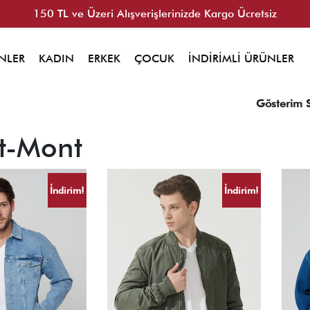
150 TL ve Üzeri Alışverişlerinizde Kargo Ücretsiz
NLER
KADIN
ERKEK
ÇOCUK
İNDİRİMLİ ÜRÜNLER
Gösterim 
t-Mont
İndirim!
İndirim!