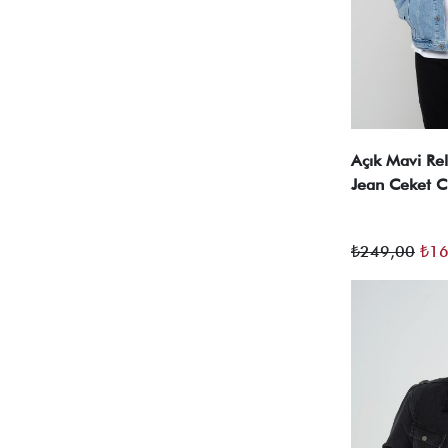
Açık Mavi Rel
Jean Ceket 
Orij
₺
249,00
₺
16
fiya
₺24