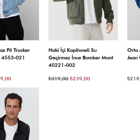
ax Fit Trucker
Haki İçi Kapitoneli Su
Orta 
C 4553-021
Geçirmez İnce Bomber Mont
Jean
40221-002
inal
Şu
Orijinal
Şu
9,00
₺
319,00
₺
239,00
₺
219
t:
andaki
fiyat:
andaki
9,00.
fiyat:
₺319,00.
fiyat:
₺169,00.
₺239,00.