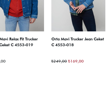
Mavi Relax Fit Trucker
Orta Mavi Trucker Jean Ceket
 Ceket C 4553-019
C 4553-018
Orijinal
Şu
,00
₺
249,00
₺
169,00
fiyat:
andaki
₺249,00.
fiyat:
₺169,00.