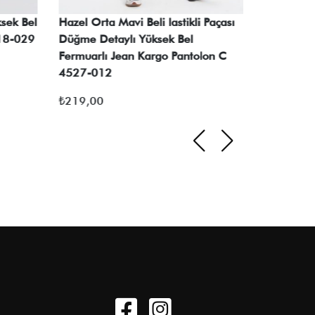
sek Bel
Hazel Orta Mavi Beli lastikli Paçası
Judy Siya
518-029
Düğme Detaylı Yüksek Bel
Cepleri F
Fermuarlı Jean Kargo Pantolon C
025
4527-012
₺
169,00
₺
219,00