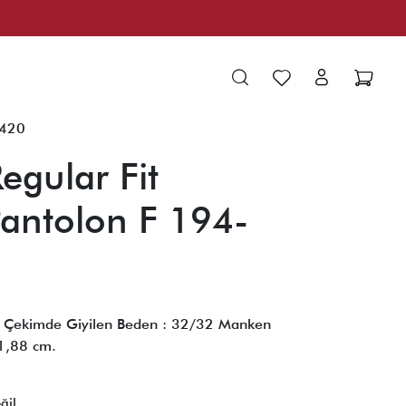
-420
egular Fit
Pantolon F 194-
e, Çekimde Giyilen Beden : 32/32 Manken
 1,88 cm.
ğil.