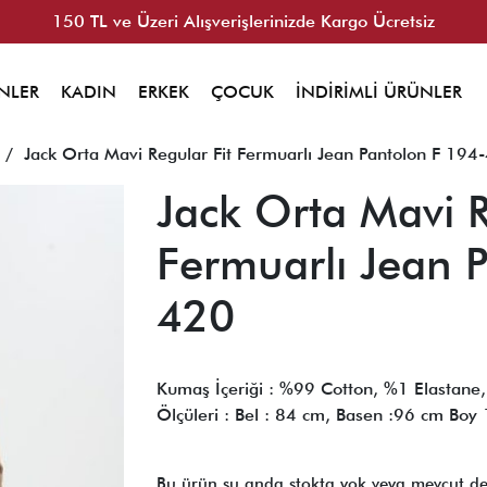
150 TL ve Üzeri Alışverişlerinizde Kargo Ücretsiz
NLER
KADIN
ERKEK
ÇOCUK
İNDİRİMLİ ÜRÜNLER
/ Jack Orta Mavi Regular Fit Fermuarlı Jean Pantolon F 194
Jack Orta Mavi R
Fermuarlı Jean 
420
Kumaş İçeriği : %99 Cotton, %1 Elastan
Ölçüleri : Bel : 84 cm, Basen :96 cm Boy
Bu ürün şu anda stokta yok veya mevcut de