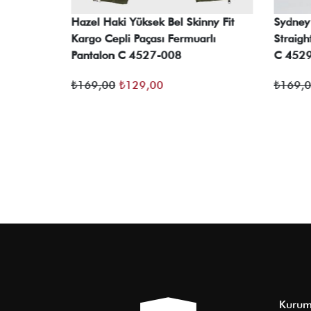
el Paçası
Hazel Haki Yüksek Bel Skinny Fit
Sydney
ntolon C
Kargo Cepli Paçası Fermuarlı
Straigh
Pantalon C 4527-008
C 452
Orijinal
Şu
₺
169,00
₺
129,00
₺
169,
fiyat:
andaki
₺169,00.
fiyat:
₺129,00.
Kurum