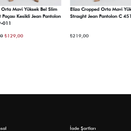
 Orta Mavi Yüksek Bel Slim
Eliza Cropped Orta Mavi Yük
t Paçası Kesikli Jean Pantolon
Straıght Jean Pantolon C 4
9-011
Orijinal
Şu
00
₺
129,00
₺
219,00
fiyat:
andaki
₺169,00.
fiyat:
₺129,00.
sal
İade Şartları