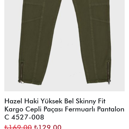
Hazel Haki Yüksek Bel Skinny Fit
Kargo Cepli Paçası Fermuarlı Pantalon
C 4527-008
Orijinal
Şu
₺
169,00
₺
129,00